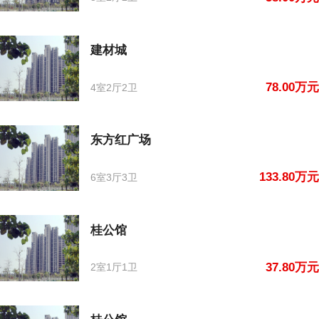
建材城
78.00万元
4室2厅2卫
东方红广场
133.80万元
6室3厅3卫
桂公馆
37.80万元
2室1厅1卫