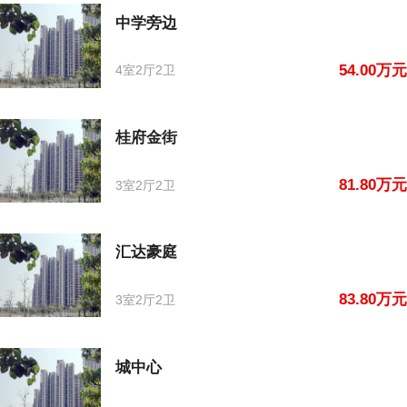
中学旁边
54.00万元
4室2厅2卫
桂府金街
81.80万元
3室2厅2卫
汇达豪庭
83.80万元
3室2厅2卫
城中心