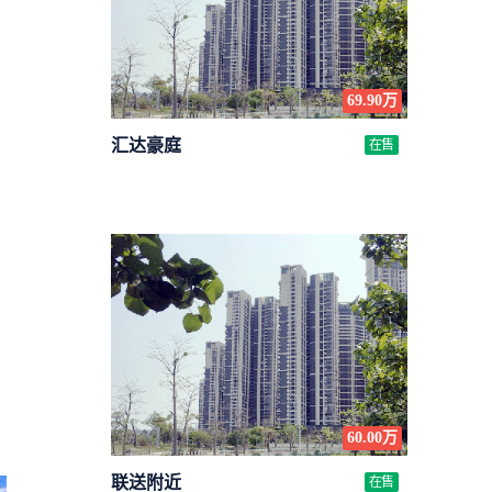
69.90万
汇达豪庭
在售
60.00万
联送附近
在售