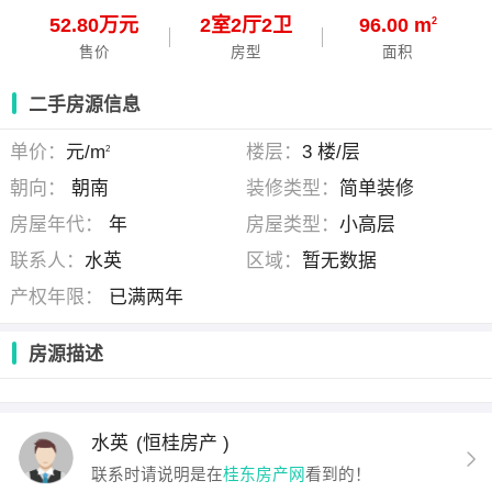
52.80万元
2
室
2
厅
2
卫
96.00 m
2
售价
房型
面积
二手房源信息
单价：
元/m
楼层：
3 楼/层
2
朝向：
朝南
装修类型：
简单装修
房屋年代：
年
房屋类型：
小高层
联系人：
水英
区域：
暂无数据
产权年限：
已满两年
房源描述
水英
(恒桂房产 )
联系时请说明是在
桂东房产网
看到的！