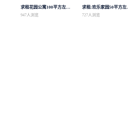
求租花园公寓100平方左右，电梯房
求租:欢乐家园
947
人浏览
727
人浏览