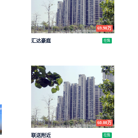
69.90万
汇达豪庭
在售
60.00万
联送附近
在售