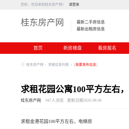
您好，欢迎来到桂东房产网！
请登录
桂东房产网
最新二手房信息
最新出租房信息
首页
新房楼盘
看房报名
桂东房产网
>
求租信息列表
>
[
我要发布信息
]
求租花园公寓100平方左右
桂东房产网
947
人浏览
更新日期2026.08.06
求租金港花园100平方左右，电梯房