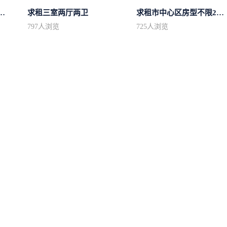
50平方左右的单身公寓廉...
求租三室两厅两卫
求租市中心区房型不限2室1厅中档装修
797
人浏览
725
人浏览